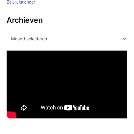
Bekijk kalender
Archieven
A
r
c
h
i
e
v
e
n