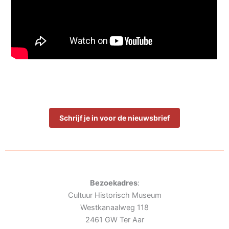
Schrijf je in voor de nieuwsbrief
Bezoekadres
:
Cultuur Historisch Museum
Westkanaalweg 118
2461 GW Ter Aar