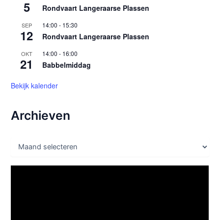
5
Rondvaart Langeraarse Plassen
14:00
-
15:30
SEP
12
Rondvaart Langeraarse Plassen
14:00
-
16:00
OKT
21
Babbelmiddag
Bekijk kalender
Archieven
A
r
c
h
i
e
v
e
n