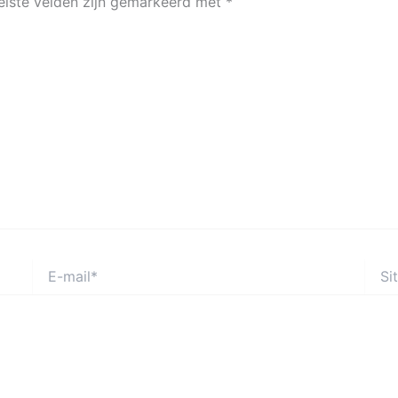
eiste velden zijn gemarkeerd met
*
E-
Site
mail*