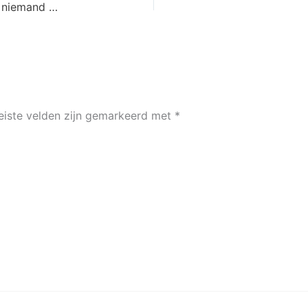
Herinneringen aan een verloren oorlog, waarover niemand meer sprak
eiste velden zijn gemarkeerd met
*