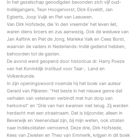
In het gezelschap genodigden bevonden zich vijf oud-
Indiëgangers, Teun Hoogervorst, Dick Esveldt, Jan
Egberts, Joop Vuijk en Piet van Leeuwen.
Van Dirk Hofstede, die ‘in den vreemde’ het leven liet,
waren diens broers en zus aanwezig. Ook de weduwe van
Jan Aaftink en Piet de Jong, Marieke Valk en Cees Borst,
waarvan de vaders in Nederlands-Indië gediend hebben,
behoorden tot de gasten.
De avond werd geopend door historicus dr. Harry Poeze
van het Koninklijk Instituut voor Taal-, Land en
Volkenkunde.
In zijn openingswoord noemde hij het boek van auteur
Gerard van Pijkeren: “Het beste in het nieuwe genre dat
verhalen van veteranen verbindt met hun dorp van
herkomst” en “Drie van hen kwamen niet terug. Zij werden
herdacht met een straatnaam. Dat is bijzonder, alleen in
Beverwijk en Veenendaal zijn, bij mijn weten, ook straten
naar Indiësoldaten vernoemd. Deze drie, Dirk Hofstede,
Kees van Zwieten en Theo van Emmerik, krijgen in dit boek