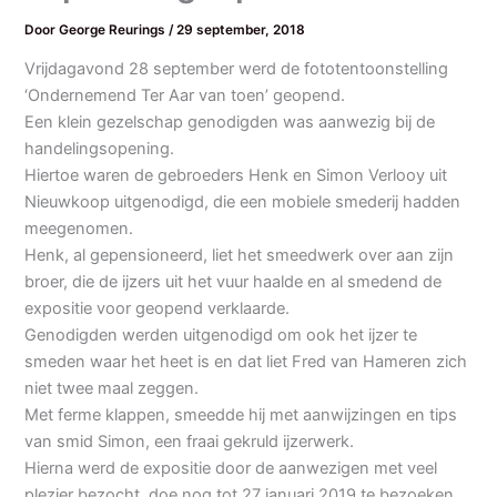
Door
George Reurings
/
29 september, 2018
Vrijdagavond 28 september werd de fototentoonstelling
‘Ondernemend Ter Aar van toen’ geopend.
Een klein gezelschap genodigden was aanwezig bij de
handelingsopening.
Hiertoe waren de gebroeders Henk en Simon Verlooy uit
Nieuwkoop uitgenodigd, die een mobiele smederij hadden
meegenomen.
Henk, al gepensioneerd, liet het smeedwerk over aan zijn
broer, die de ijzers uit het vuur haalde en al smedend de
expositie voor geopend verklaarde.
Genodigden werden uitgenodigd om ook het ijzer te
smeden waar het heet is en dat liet Fred van Hameren zich
niet twee maal zeggen.
Met ferme klappen, smeedde hij met aanwijzingen en tips
van smid Simon, een fraai gekruld ijzerwerk.
Hierna werd de expositie door de aanwezigen met veel
plezier bezocht, doe nog tot 27 januari 2019 te bezoeken