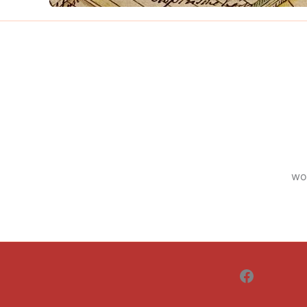
wo
Faceboo