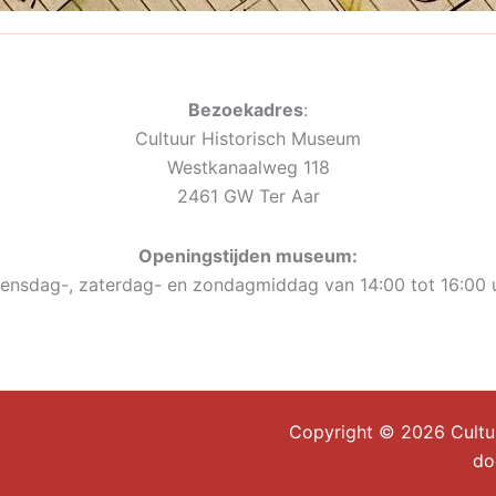
Bezoekadres
:
Cultuur Historisch Museum
Westkanaalweg 118
2461 GW Ter Aar
Openingstijden museum:
ensdag-, zaterdag- en zondagmiddag van 14:00 tot 16:00 u
Copyright © 2026 Cultuu
k
do