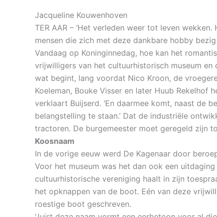
Jacqueline Kouwenhoven
TER AAR – ‘Het verleden weer tot leven wekken. Ho
mensen die zich met deze dankbare hobby bezig ho
Vandaag op Koninginnedag, hoe kan het romantisch
vrijwilligers van het cultuurhistorisch museum en
wat begint, lang voordat Nico Kroon, de vroeger
Koeleman, Bouke Visser en later Huub Rekelhof het
verklaart Buijserd. ‘En daarmee komt, naast de 
belangstelling te staan.’ Dat de industriële ontwi
tractoren. De burgemeester moet geregeld zijn to
Koosnaam
In de vorige eeuw werd De Kagenaar door beroeps
Voor het museum was het dan ook een uitdaging o
cultuurhistorische vereniging haalt in zijn toespr
het opknappen van de boot. Eén van deze vrijwil
roestige boot geschreven.
‘Juist deze naam vormt een eerbetoon voor al die