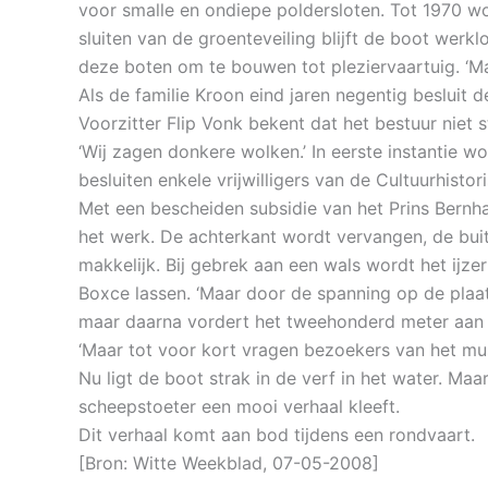
voor smalle en ondiepe poldersloten. Tot 1970 w
sluiten van de groenteveiling blijft de boot we
deze boten om te bouwen tot pleziervaartuig. ‘Ma
Als de familie Kroon eind jaren negentig besluit d
Voorzitter Flip Vonk bekent dat het bestuur niet s
‘Wij zagen donkere wolken.’ In eerste instantie
besluiten enkele vrijwilligers van de Cultuurhistor
Met een bescheiden subsidie van het Prins Bernh
het werk. De achterkant wordt vervangen, de buit
makkelijk. Bij gebrek aan een wals wordt het ij
Boxce lassen. ‘Maar door de spanning op de plaat 
maar daarna vordert het tweehonderd meter aan 
‘Maar tot voor kort vragen bezoekers van het mus
Nu ligt de boot strak in de verf in het water. Ma
scheepstoeter een mooi verhaal kleeft.
Dit verhaal komt aan bod tijdens een rondvaart.
[Bron: Witte Weekblad, 07-05-2008]