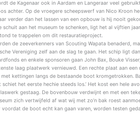
ordt de Kagenaar ook in Aardam en Langeraar veel gebruikt
rkloos achter. Op de vroegere scheepswerf van Nico Kroon h
ar verder dan het lassen van een opbouw is hij nooit geko
e schuit aan het museum te schenken, ligt het al vijftien ja
tond te trappelen om dit restauratieproject.
 worden de zeeverkenners van Scouting Wapata benaderd, ma
ische Vereniging zelf aan de slag te gaan. Het schip ligt dan
ardfonds en enkele sponsoren gaan John Bax, Bouke Visser
enste laag plaatwerk vernieuwd. Een rechte plaat aan een r
zer met kettingen langs de bestaande boot kromgetrokken. 
schiet het eerste hechie steeds los.’ Het kost een hele av
laswerk gestaag. De bovenbouw verdwijnt en met een teke
eum zich vertwijfeld af wat wij met zo’n bak roest aanmoet
ar voordat de boot echt kan gaan varen, worden testen gedaa