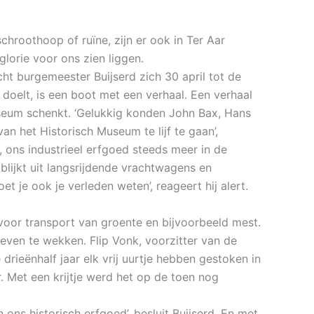
chroothoop of ruïne, zijn er ook in Ter Aar
lorie voor ons zien liggen.
ht burgemeester Buijserd zich 30 april tot de
 doelt, is een boot met een verhaal. Een verhaal
useum schenkt. ‘Gelukkig konden John Bax, Hans
n het Historisch Museum te lijf te gaan’,
ons industrieel erfgoed steeds meer in de
 blijkt uit langsrijdende vrachtwagens en
je ook je verleden weten’, reageert hij alert.
oor transport van groente en bijvoorbeeld mest.
ven te wekken. Flip Vonk, voorzitter van de
 drieënhalf jaar elk vrij uurtje hebben gestoken in
 Met een krijtje werd het op de toen nog
ns historisch erfgoed’, besluit Buijserd. En met