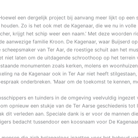
ewel een dergelijk project bij aanvang meer lijkt op een s
uden. Zo is het ook met de Kagenaar, die we nu in volle g
er, krijgt het schip weer een naam.’ Met deze woorden ric
 de aanwezige familie Kroon. De Kagenaar, waar Buijserd op
e scheepsmaker van Ter Aar, de roestige schuit aan het m
 niet laten om de uitdagende schroothoop op het terrein va
bestaande monumenten zoals kerken, molens en woonhuizen, 
kkeling na de Kagenaar ook in Ter Aar niet heeft stilgestaan,
espraak onderbreken. ‘Maar om de toekomst te kennen, moet 
schippers en tuinders in de omgeving veelvuldig ingezet v
m opnieuw een stukje van de Ter Aarse geschiedenis tot le
aak dit verleden aan. Speciale dank is er voor de mannen die
ligers bedacht tussendoor een koosnaam voor De Kagenaar.
 mensen die zich belangeloos inzetten voor het behoud van o