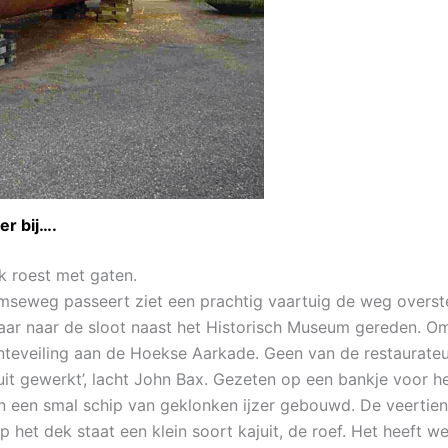
er bij….
k roest met gaten.
damseweg passeert ziet een prachtig vaartuig de weg overst
ar naar de sloot naast het Historisch Museum gereden. Om
nteveiling aan de Hoekse Aarkade. Geen van de restaurateu
it gewerkt’, lacht John Bax. Gezeten op een bankje voor 
 een smal schip van geklonken ijzer gebouwd. De veertien
p het dek staat een klein soort kajuit, de roef. Het heeft 