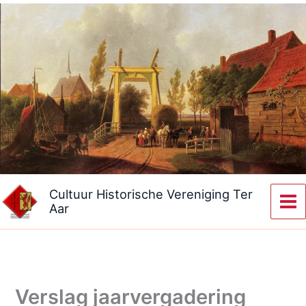
Ga
naar
de
inhoud
Cultuur Historische Vereniging Ter
Aar
Verslag jaarvergadering